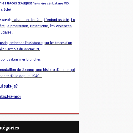
 les traces d'Augustin
e (mère célibataire XIX
siècle)
L'abandon d'enfant
L'enfant assisté
La
s aussi:
,
,
ère
a prostitution
l'infanticide
les v
iolences
, l
,
,
jugales
,
,
stin, enfant de l'assistance
sur les traces d'un
ile Sarthois du 33ème RI.
 poilus dans mes branches
 médaillon de Jeanne, une histoire d'amour qui
 parler d'elle depuis 1940...
i suis-je?
tactez-moi
Catégories