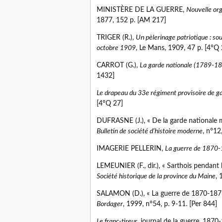
MINISTÈRE DE LA GUERRE,
Nouvelle org
1877, 152 p. [AM 217]
TRIGER (R.),
Un pèlerinage patriotique : sou
octobre 1909
, Le Mans, 1909, 47 p. [4°Q 
CARROT (G.),
La garde nationale (1789-18
1432]
Le drapeau du 33e régiment provisoire de g
[4°Q 27]
DUFRASNE (J.), « De la garde nationale mo
Bulletin de société d’histoire moderne
, n°12
IMAGERIE PELLERIN,
La guerre de 1870
LEMEUNIER (F., dir.), « Sarthois pendant 
Société historique de la province du Maine
, 
SALAMON (D.), « La guerre de 1870-1871 :
Bordager
, 1999, n°54, p. 9-11. [Per 844]
Le franc-tireur
, journal de la guerre, 1870