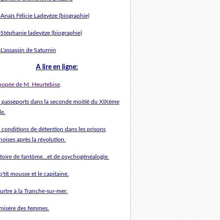
Anaïs Félicie Ladevèze (biographie)
-Stéphanie ladevèze (biographie)
L'assassin de Saturnin
A l
ire en ligne
:
épopée de M. Heurtebise
.
s passeports dans la seconde moitié du XIXème
le.
 conditions de détention dans les prisons
hoises après la révolution.
stoire de fantôme...et de psychogénéalogie.
p'tit mousse et le capitaine.
urtre à la Tranche-sur-mer.
 misère des femmes.