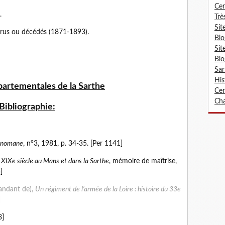
Cer
.
Trè
Sit
arus ou décédés (1871-1893).
Blo
Sit
Blo
Sar
His
artementales de la Sarthe
Cer
Cha
Bibliographie:
nomane
, n°3, 1981, p. 34-35. [Per 1141]
 XIXe siècle au Mans et dans la Sarthe
, mémoire de maîtrise,
]
ndant de),
Un régiment de l’armée de la Loire : histoire du 33e
]
3]