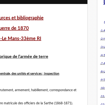
urces et bibliographie
uerre de 1870
-1-
s-Le Mans-33ème RI
-2-
-3-L
-4-5
orique de l’armée de terre
-7-
-8-L
entrale, des unités et services ; inspection
-9-T
-10
crutement, armement, habillement, correspondance et
-11
e matricule des officiers de la Sarthe (1868-1871).
-12