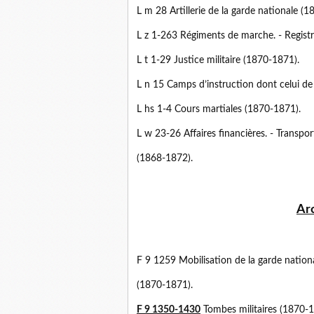
L m 28 Artillerie de la garde nationale (
L z 1-263 Régiments de marche. - Regist
L t 1-29 Justice militaire (1870-1871).
L n 15 Camps d’instruction dont celui de
L hs 1-4 Cours martiales (1870-1871).
L w 23-26 Affaires financières. - Transp
(1868-1872).
Arc
F 9 1259 Mobilisation de la garde natio
(1870-1871).
F 9 1350-1430
Tombes militaires (1870-1