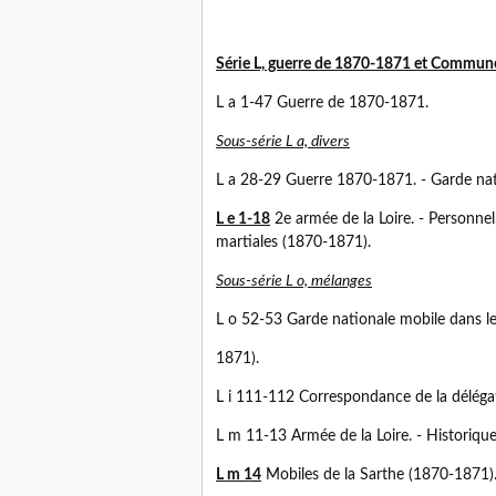
Série L, guerre de 1870-1871 et Commune
L a 1-47 Guerre de 1870-1871.
Sous-série L a, divers
L a 28-29 Guerre 1870-1871. - Garde nat
L e 1-18
2e armée de la Loire. - Personne
martiales (1870-1871).
Sous-série L o, mélanges
L o 52-53 Garde nationale mobile dans l
1871).
L i 111-112 Correspondance de la délégat
L m 11-13 Armée de la Loire. - Historiqu
L m 14
Mobiles de la Sarthe (1870-1871)