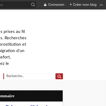
Connexion
+
Créer mon blog
 prises au fil
ves. Recherches
prostitution et
migration d'un
efort,
ez le
Sommaire