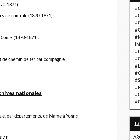
1870-1871).
#G
#G
res de contrôle (1870-1871).
#G
#G
#M
 Conlie (1870-1871).
in
#L
#G
ort de chemin de fer par compagnie
#
#G
#
#
hives nationales
#G
#G
nale, par départements, de Marne à Yonne
L
AR
871).