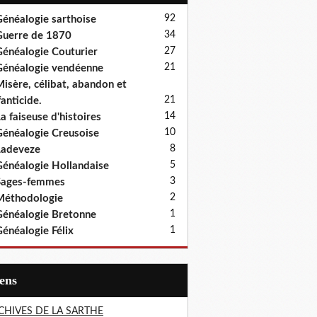
92
énéalogie sarthoise
34
uerre de 1870
27
énéalogie Couturier
21
énéalogie vendéenne
isère, célibat, abandon et
21
fanticide.
14
a faiseuse d'histoires
10
énéalogie Creusoise
8
Ladeveze
5
énéalogie Hollandaise
3
Sages-femmes
2
Méthodologie
1
énéalogie Bretonne
1
énéalogie Félix
iens
CHIVES DE LA SARTHE