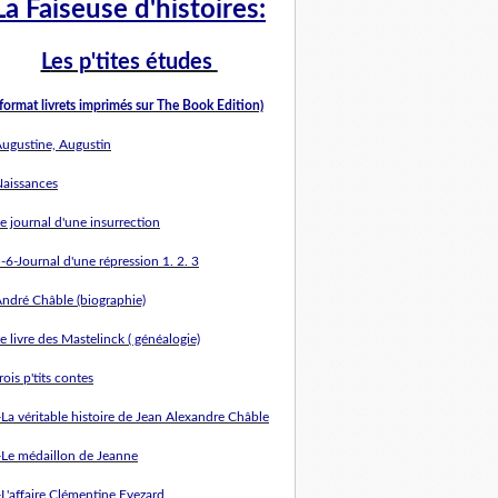
La Faiseuse d'histoires:
L
es p'tites études
(format livrets imprimés sur The Book Edition)
Augustine, Augustin
Naissances
e journal d'une insurrection
-6-Journal d'une répression 1. 2. 3
André Châble (biographie)
e livre des Mastelinck ( généalogie)
rois p'tits contes
-La véritable histoire de Jean Alexandre Châble
-Le médaillon de Jeanne
-L'affaire Clémentine Evezard