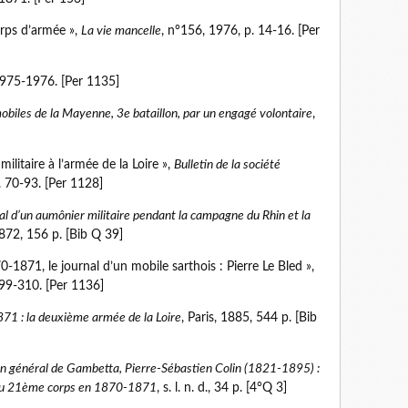
rps d’armée »,
La vie mancelle
, n°156, 1976, p. 14-16. [Per
1975-1976. [Per 1135]
biles de la Mayenne, 3e bataillon, par un engagé volontaire
,
litaire à l’armée de la Loire »,
Bulletin de la société
. 70-93. [Per 1128]
al d’un aumônier militaire pendant la campagne du Rhin et la
1872, 156 p. [Bib Q 39]
871, le journal d’un mobile sarthois : Pierre Le Bled »,
299-310. [Per 1136]
 : la deuxième armée de la Loire
, Paris, 1885, 544 p. [Bib
 un général de Gambetta, Pierre-Sébastien Colin (1821-1895) :
on du 21ème corps en 1870-1871
, s. l. n. d., 34 p. [4°Q 3]