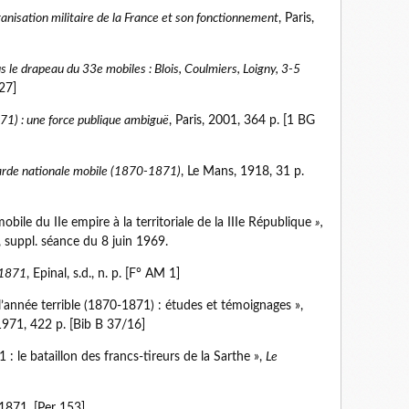
anisation militaire de la France et son fonctionnement
, Paris,
s le drapeau du 33e mobiles : Blois, Coulmiers, Loigny, 3-5
27]
71) : une force publique ambiguë
, Paris, 2001, 364 p. [1 BG
arde nationale mobile (1870-1871)
, Le Mans, 1918, 31 p.
bile du IIe empire à la territoriale de la IIIe République
»,
, suppl. séance du 8 juin 1969.
-1871
, Epinal, s.d., n. p. [F° AM 1]
l’année terrible (1870-1871) : études et témoignages »,
1971, 422 p. [Bib B 37/16]
 le bataillon des francs-tireurs de la Sarthe »,
Le
-1871. [Per 153]