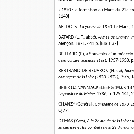
« 1870 : la formation au Mans du 21e co
1140]
AR. DO. S.,
La guerre de 1870
, Le Mans, 
BATARD (L. T., abbé),
Armée de Chanzy : mo
Alençon, 1871, 441 p. [Bib T 37]
BEILLARD (F.), « Souvenirs d’un médecin mi
d’agriculture, sciences et art
, 1957-1958, p
BERTRAND DE BEUVRON (H. de),
Journ
campagne de la Loire (1870-1871)
, Paris, 
BRIER (J.), VANMACKELBERG (M.), « 1870-1
La province du Maine
, 1986, p. 125-141, 
CHANZY (Général),
Campagne de 1870-1871
Q 72]
DEMAS (Yves),
A la 2e armée de la Loire :
sa carrière et les combats de la 2e divisi