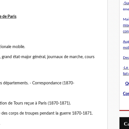
-
Sur
ème 
 de Paris
Mai
mis
con
Augu
ionale mobile.
mob
l, grand état-major général, journaux de marche, cours
Des
-Le
fait
es départements. - Correspondance (1870-
Qu
Con
ion de Tours reçue à Paris (1870-1871).
e des corps de troupes pendant la guerre 1870-1871.
.