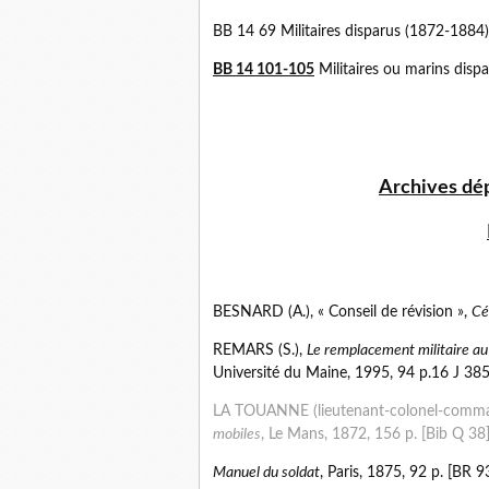
BB 14 69 Militaires disparus (1872-1884)
BB 14 101-105
Militaires ou marins disp
Archives dép
BESNARD (A.), « Conseil de révision »,
Cé
REMARS (S.),
Le remplacement militaire au
Université du Maine, 1995, 94 p.16 J 385
LA TOUANNE (lieutenant-colonel-comma
mobiles
, Le Mans, 1872, 156 p. [Bib Q 38
Manuel du soldat
, Paris, 1875, 92 p. [BR 9