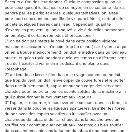
Secours qu'on doit leur donner. Quelque compassion qu'on ait
pour ceux qui ont le malheur de se noyer, on se contente de les
pendre par les pieds; et après quelques tentatives, on laisse
pour mort ceux dont tout souffle de vie parait éteint, surtout s'ils
ont été quelques heures dans l'eau. Cependant, quantité
d'exemples prouvent qu'on a sauvé la vie à de telles personnes
en employant certains remèdes et précautions:
1° on ne doit pas mettre le noyé dans cette position violente;
mais pour s'assurer s'il n'a point trop bu d'eau ( car il y en a à qui
on en a trouvé médiocrement), on doit le mettre dans un tonneau
ouvert, et qu'on roule pendant quelques temps en différents sens
, ou de l' exciter à vomir en introduisant une plume dans
l’œsophage.
2° au lieu de se laisser étendu sur le rivage, comme on ne fait
que trop du vent, on doit l'envelopper de couvertures et le porter
dans une lit bien chaud, appliquer sur son corps des serviettes
chaudes pour mettre en jeu les esprits solides de la machine afin
qu'il puisse donner le mouvement aux liqueurs.
3° l'agiter, le retourner, le soulever et le secouer dans les bras, lui
verser dans la bouche les liqueurs spirituelles, lui irriter les fibres
du nez avec des esprits volatiles ou lui souffler avec un
chalumeau de tabac et de l'air chaud dans la bouche avec un
soufflet pour communiquer cet air aux intestins; ou bien souffler
dans ces mêmes intestins la fumée du tabac d'une pipe avec un