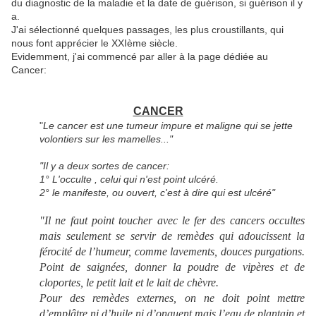
du diagnostic de la maladie et la date de guérison, si guérison il y
a.
J'ai sélectionné quelques passages, les plus croustillants, qui
nous font apprécier le XXIème siècle.
Evidemment, j'ai commencé par aller à la page dédiée au
Cancer:
CANCER
"
Le cancer est une tumeur impure et maligne qui se jette
volontiers sur les mamelles..."
"Il y a deux sortes de cancer:
1° L'occulte , celui qui n'est point ulcéré.
2° le manifeste, ou ouvert, c'est à dire qui est ulcéré"
"Il ne faut point toucher avec le fer des cancers occultes
mais seulement se servir de remèdes qui adoucissent la
férocité de l’humeur, comme lavements, douces purgations.
Point de saignées, donner la poudre de vipères et de
cloportes, le petit lait et le lait de chèvre.
Pour des remèdes externes, on ne doit point mettre
d’emplâtre ni d’huile ni d’onguent mais l’eau de plantain et