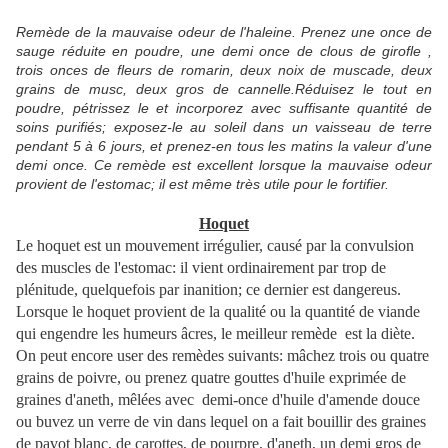
Remède de la mauvaise odeur de l'haleine. Prenez une once de
sauge réduite en poudre, une demi once de clous de girofle ,
trois onces de fleurs de romarin, deux noix de muscade, deux
grains de musc, deux gros de cannelle.Réduisez le tout en
poudre, pétrissez le et incorporez avec suffisante quantité de
soins purifiés; exposez-le au soleil dans un vaisseau de terre
pendant 5 à 6 jours, et prenez-en tous les matins la valeur d'une
demi once. Ce remède est excellent lorsque la mauvaise odeur
provient de l'estomac; il est même très utile pour le fortifier.
Hoquet
Le hoquet est un mouvement irrégulier, causé par la convulsion
des muscles de l'estomac: il vient ordinairement par trop de
plénitude, quelquefois par inanition; ce dernier est dangereus.
Lorsque le hoquet provient de la qualité ou la quantité de viande
qui engendre les humeurs âcres, le meilleur remède est la diète.
On peut encore user des remèdes suivants: mâchez trois ou quatre
grains de poivre, ou prenez quatre gouttes d'huile exprimée de
graines d'aneth, mêlées avec demi-once d'huile d'amende douce
ou buvez un verre de vin dans lequel on a fait bouillir des graines
de pavot blanc, de carottes, de pourpre, d'aneth, un demi gros de