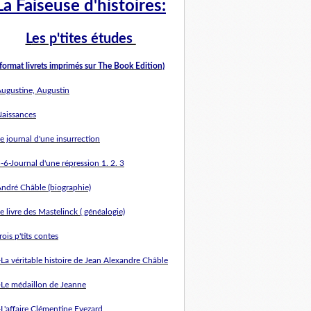
La Faiseuse d'histoires:
L
es p'tites études
(format livrets imprimés sur The Book Edition)
Augustine, Augustin
Naissances
e journal d'une insurrection
-6-Journal d'une répression 1. 2. 3
André Châble (biographie)
e livre des Mastelinck ( généalogie)
rois p'tits contes
-La véritable histoire de Jean Alexandre Châble
-Le médaillon de Jeanne
-L'affaire Clémentine Evezard