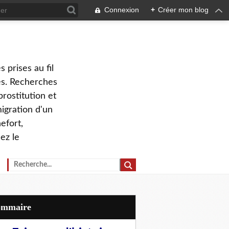
Connexion
+
Créer mon blog
 prises au fil
ves. Recherches
prostitution et
migration d'un
efort,
ez le
Sommaire