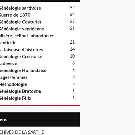
92
énéalogie sarthoise
34
uerre de 1870
27
énéalogie Couturier
21
énéalogie vendéenne
isère, célibat, abandon et
21
fanticide.
14
a faiseuse d'histoires
10
énéalogie Creusoise
8
Ladeveze
5
énéalogie Hollandaise
3
Sages-femmes
2
Méthodologie
1
énéalogie Bretonne
1
énéalogie Félix
iens
CHIVES DE LA SARTHE