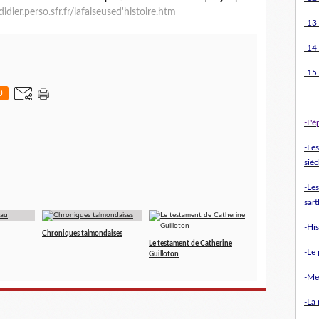
didier.perso.sfr.fr/lafaiseused'histoire.htm
-13-
-14
-15-
0
-L'
-Le
sièc
-Les
sart
-Hi
Chroniques talmondaises
Le testament de Catherine
-Le 
Guilloton
-Me
-La