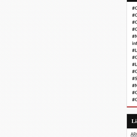
#G
#G
#G
#G
#M
in
#L
#G
#
#G
#
#
#G
#G
L
AR