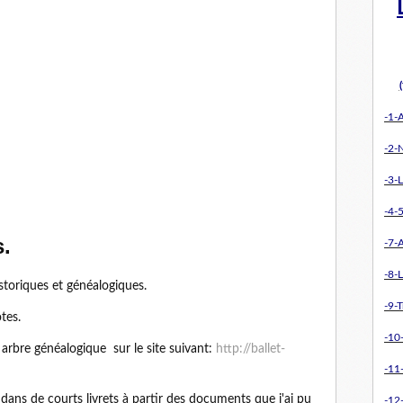
-1-
-2-
-3-L
-4-5
s.
-7-
-8-L
storiques et généalogiques.
-9-T
tes.
-10
 arbre généalogique sur le site suivant:
http://ballet-
-11
 dans de courts livrets à partir des documents que j'ai pu
-12