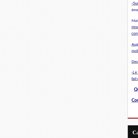
-
Sur
ème 
Mai
mis
con
Augu
mob
Des
-Le
fait
Qu
Con