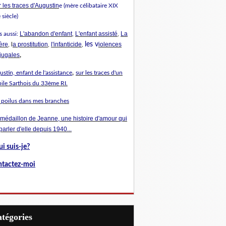
 les traces d'Augustin
e (mère célibataire XIX
siècle)
L'abandon d'enfant
L'enfant assisté
La
s aussi:
,
,
ère
a prostitution
l'infanticide
les v
iolences
, l
,
,
jugales
,
,
stin, enfant de l'assistance
sur les traces d'un
ile Sarthois du 33ème RI.
 poilus dans mes branches
 médaillon de Jeanne, une histoire d'amour qui
 parler d'elle depuis 1940...
i suis-je?
tactez-moi
Catégories