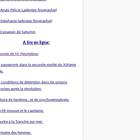
Anaïs Félicie Ladevèze (biographie)
-Stéphanie ladevèze (biographie)
L'assassin de Saturnin
A l
ire en ligne
:
épopée de M. Heurtebise
.
s passeports dans la seconde moitié du XIXème
le.
 conditions de détention dans les prisons
hoises après la révolution.
stoire de fantôme...et de psychogénéalogie.
p'tit mousse et le capitaine.
urtre à la Tranche-sur-mer.
 misère des femmes.