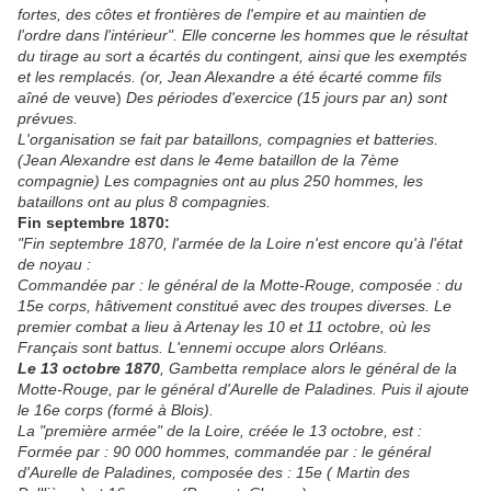
fortes, des côtes et frontières de l'empire et au maintien de
l'ordre dans l'intérieur". Elle concerne les hommes que le résultat
du tirage au sort a écartés du contingent, ainsi que les exemptés
et les remplacés.
(or, Jean Alexandre a été écarté comme fils
aîné de
veuve)
Des périodes d'exercice (15 jours par an) sont
prévues.
L'organisation se fait par bataillons, compagnies et batteries.
(Jean Alexandre est dans le 4eme bataillon de la 7ème
compagnie)
Les compagnies ont au plus 250 hommes, les
bataillons ont au plus 8 compagnies.
Fin septembre 1870:
"Fin septembre 1870, l'armée de la Loire n'est encore qu'à l'état
de noyau :
Commandée par : le général de la Motte-Rouge, composée : du
15e corps, hâtivement constitué avec des troupes diverses. Le
premier combat a lieu à Artenay les 10 et 11 octobre, où les
Français sont battus. L'ennemi occupe alors Orléans.
Le 13 octobre 1870
, Gambetta remplace alors le général de la
Motte-Rouge, par le général d'Aurelle de Paladines. Puis il ajoute
le 16e corps (formé à Blois).
La "première armée" de la Loire, créée le 13 octobre, est :
Formée par : 90 000 hommes, commandée par : le général
d'Aurelle de Paladines, composée des : 15e ( Martin des