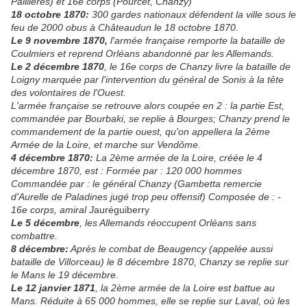
Palllières) et 16e corps (Pourcet, Chanzy)
18 octobre 1870:
300 gardes nationaux défendent la ville sous le
feu de 2000 obus à Châteaudun le 18 octobre 1870.
Le 9 novembre 1870,
l'armée française remporte la bataille de
Coulmiers et reprend Orléans abandonné par les Allemands.
Le 2 décembre 1870
, le 16e corps de Chanzy livre la bataille de
Loigny marquée par l'intervention du général de Sonis à la tête
des volontaires de l'Ouest.
L'armée française se retrouve alors coupée en 2 : la partie Est,
commandée par Bourbaki, se replie à Bourges; Chanzy prend le
commandement de la partie ouest, qu'on appellera la 2ème
Armée de la Loire, et marche sur Vendôme.
4 décembre 1870:
La 2ème armée de la Loire, créée le 4
décembre 1870, est : Formée par : 120 000 hommes
Commandée par : le général Chanzy (Gambetta remercie
d'Aurelle de Paladines jugé trop peu offensif) Composée de : -
16e corps, amiral J
auréguiberry
Le 5 décembre
, les Allemands réoccupent Orléans sans
combattre.
8 décembre:
Après le combat de Beaugency (appelée aussi
bataille de Villorceau) le 8 décembre 1870, Chanzy se replie sur
le Mans le 19 décembre.
Le 12 janvier 1871
, la 2ème armée de la Loire est battue au
Mans. Réduite à 65 000 hommes, elle se replie sur Laval, où les