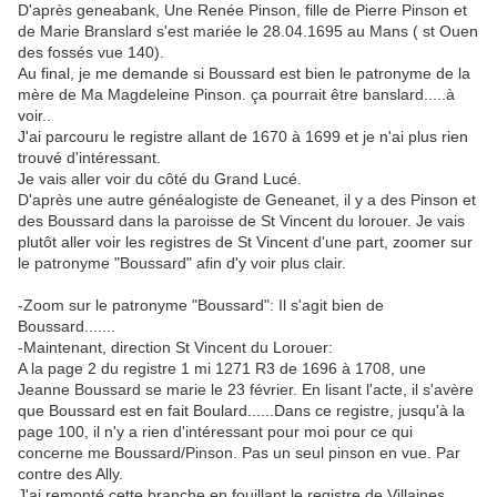
D'après geneabank, Une Renée Pinson, fille de Pierre Pinson et
de Marie Branslard s'est mariée le 28.04.1695 au Mans ( st Ouen
des fossés vue 140).
Au final, je me demande si Boussard est bien le patronyme de la
mère de Ma Magdeleine Pinson. ça pourrait être banslard.....à
voir..
J'ai parcouru le registre allant de 1670 à 1699 et je n'ai plus rien
trouvé d'intéressant.
Je vais aller voir du côté du Grand Lucé.
D'après une autre généalogiste de Geneanet, il y a des Pinson et
des Boussard dans la paroisse de St Vincent du lorouer. Je vais
plutôt aller voir les registres de St Vincent d'une part, zoomer sur
le patronyme "Boussard" afin d'y voir plus clair.
-Zoom sur le patronyme "Boussard": Il s'agit bien de
Boussard.......
-Maintenant, direction St Vincent du Lorouer:
A la page 2 du registre 1 mi 1271 R3 de 1696 à 1708, une
Jeanne Boussard se marie le 23 février. En lisant l'acte, il s'avère
que Boussard est en fait Boulard......Dans ce registre, jusqu'à la
page 100, il n'y a rien d'intéressant pour moi pour ce qui
concerne me Boussard/Pinson. Pas un seul pinson en vue. Par
contre des Ally.
J'ai remonté cette branche en fouillant le registre de Villaines