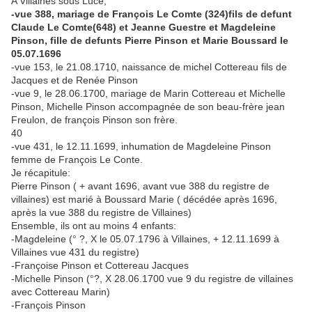
A Villaines sous Lucé;
-vue 388, mariage de François Le Comte (324)fils de defunt
Claude Le Comte(648) et Jeanne Guestre et Magdeleine
Pinson, fille de defunts Pierre Pinson et Marie Boussard le
05.07.1696
-vue 153, le 21.08.1710, naissance de michel Cottereau fils de
Jacques et de Renée Pinson
-vue 9, le 28.06.1700, mariage de Marin Cottereau et Michelle
Pinson, Michelle Pinson accompagnée de son beau-frère jean
Freulon, de françois Pinson son frère.
40
-vue 431, le 12.11.1699, inhumation de Magdeleine Pinson
femme de François Le Conte.
Je récapitule:
Pierre Pinson ( + avant 1696, avant vue 388 du registre de
villaines) est marié à Boussard Marie ( décédée après 1696,
après la vue 388 du registre de Villaines)
Ensemble, ils ont au moins 4 enfants:
-Magdeleine (° ?, X le 05.07.1796 à Villaines, + 12.11.1699 à
Villaines vue 431 du registre)
-Françoise Pinson et Cottereau Jacques
-Michelle Pinson (°?, X 28.06.1700 vue 9 du registre de villaines
avec Cottereau Marin)
-François Pinson