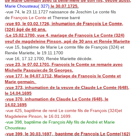
de Marie Germain avec la belle-mère de son fils, veuve aussi,
Marie Chousteau( 327)
le 30.07.1725.
-vue 74, le 23.11.1727 naissance de Joschim Le conte fils
de
François Le Conte
et Therese barré
-vue 93, le 03.02.1726, inhumation de François Le Comte,
(324) âgé de 60 ans.
-Le 15.02.1700, vue 4, mariage de François Le Conte (324)
veuf de magdeleine Pinson, agé de 30 ans et Renée Mariette
-vue 15, baptême de Marie Le comte fille de François (324) et
Renée Mariette, le 19.11.1700
-vue 16, 17.12.1700, Renée Mariette décède.
-vue 23, le 07.02.1701, François le Comte se remarie avec
Michelle Pasquier.de St Georges.
-vue 177, le 04.07.1712, Mariage de François le Comte et
Marie germain.
-vue 373, inhumation de la veuve de Claude Le Comte (648),
le 14.04.1695
-vue 370, inhumation de Claude Le Conte (648), le
14.02.1695
-vue 425, baptême de rené Le comte fils de François (324)et
Magdeleine Pinson, le 16.01.1699.
-vue 398, baptême de François Ally fils de André et Marie
Chousteau
-vue 399,
le 30.03.1697, baptème de François Le Comte(162)