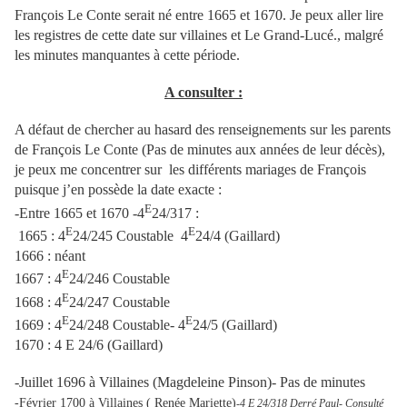
François Le Conte serait né entre 1665 et 1670. Je peux aller lire
les registres de cette date sur villaines et Le Grand-Lucé., malgré
les minutes manquantes à cette période.
A consulter :
A défaut de chercher au hasard des renseignements sur les parents
de François Le Conte (Pas de minutes aux années de leur décès),
je peux me concentrer sur les différents mariages de François
puisque j’en possède la date exacte :
E
-Entre 1665 et 1670 -4
24/317 :
E
E
1665 : 4
24/245 Coustable 4
24/4 (Gaillard)
1666 : néant
E
1667 : 4
24/246 Coustable
E
1668 : 4
24/247 Coustable
E
E
1669 : 4
24/248 Coustable- 4
24/5 (Gaillard)
1670 : 4 E 24/6 (Gaillard)
-Juillet 1696 à Villaines (Magdeleine Pinson)- Pas de minutes
-Février 1700 à Villaines ( Renée Mariette)
-4 E 24/318 Derré Paul- Consulté