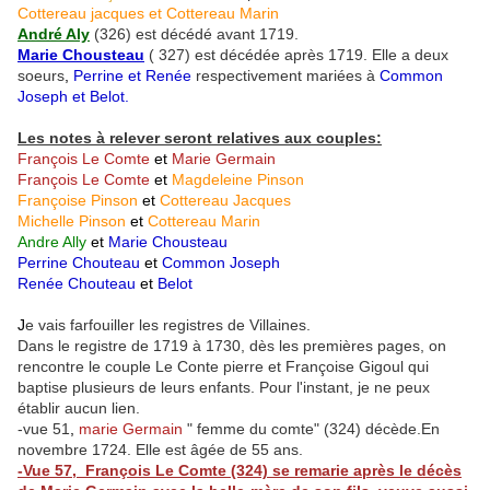
Cottereau jacques et Cottereau Marin
André Aly
(326) est décédé avant 1719.
Marie Chousteau
( 327) est décédée après 1719. Elle a deux
soeurs
,
Perrine et Renée
respectivement mariées à
Common
Joseph et Belot.
Les notes à relever seront relatives aux couples:
François Le Comte
et
Marie Germain
François Le Comte
et
Magdeleine Pinson
Françoise Pinson
et
Cottereau Jacques
Michelle Pinson
et
Cottereau Marin
Andre Ally
et
Marie Chousteau
Perrine Chouteau
et
Common Joseph
Renée Chouteau
et
Belot
J
e vais farfouiller les registres de Villaines.
Dans le registre de 1719 à 1730, dès les premières pages, on
rencontre le couple Le Conte pierre et Françoise Gigoul qui
baptise plusieurs de leurs enfants. Pour l'instant, je ne peux
établir aucun lien.
-vue 51
,
marie Germain
" femme du comte" (324) décède.En
novembre 1724. Elle est âgée de 55 ans.
-Vue 57,
François
Le Comte (324)
se remarie après le décès