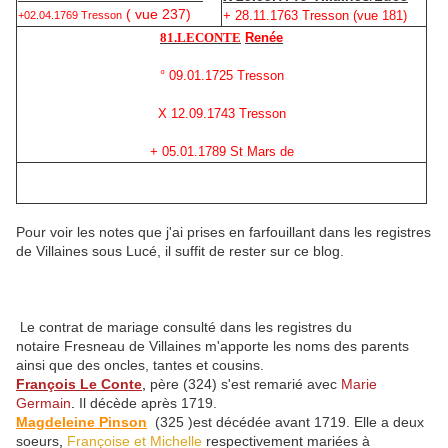
( vue 237)
+ 28.11.1763 Tresson (vue 181)
+02.04.1769 Tresson
81.LECONTE
Renée
° 09.01.1725 Tresson
X 12.09.1743 Tresson
+ 05.01.1789 St Mars de
Pour voir les notes que j'ai prises en farfouillant dans les registres
de Villaines sous Lucé, il suffit de rester sur ce blog.
e contrat de mariage consulté dans les registres du
L
notaire Fresneau de Villaines m'apporte les noms des parents
ainsi que des oncles, tantes et cousins.
François Le Conte
,
père (324) s'est remarié avec
Marie
Germain
.
Il décède après 1719.
Magdeleine Pinson
(325 )est décédée avant 1719. Elle a deux
soeurs
,
Françoise et Michelle
respectivement mariées à