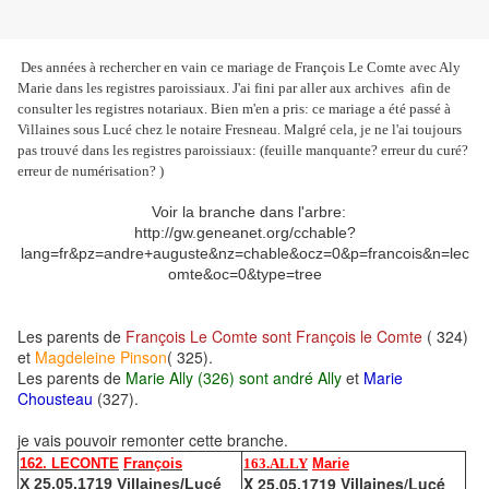
Des années à rechercher en vain ce mariage de François Le Comte avec Aly
Marie dans les registres paroissiaux. J'ai fini par aller aux archives afin de
consulter les registres notariaux. Bien m'en a pris: ce mariage a été passé à
Villaines sous Lucé chez le notaire Fresneau. Malgré cela, je ne l'ai toujours
pas trouvé dans les registres paroissiaux: (feuille manquante? erreur du curé?
erreur de numérisation? )
Voir la branche dans l'arbre:
http://gw.geneanet.org/cchable?
lang=fr&pz=andre+auguste&nz=chable&ocz=0&p=francois&n=lec
omte&oc=0&type=tree
Les parents de
François Le Comte sont François le Comte
( 324)
et
Magdeleine Pinson
( 325).
Les parents de
Marie Ally (326) sont andré Ally
et
Marie
Chousteau
(327).
je vais pouvoir remonter cette branche.
162. LECONTE
François
16
3.ALLY
Marie
X 25.05.1719 Villaines/Lucé
X 25.05.1719 Villaines/Lucé