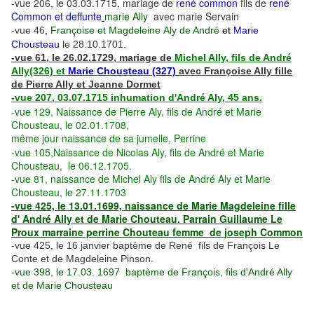
-vue 206,
le 03.03.1715, mariage de
rené common
f
ils de
rené
Common et deffunte
marie Ally
avec marie Servain
-vue 46
,
Françoise et Magdeleine
Aly de André
et
Marie
Chousteau
le 28.10.1701.
-vue 61, le 26.02.1729, mariage de
Michel Ally, fils de
André
Ally
(326) et
Marie Chousteau
(327)
avec Françoise Ally fille
de Pierre Ally et Jeanne Dormet
-vue 207, 03.07.1715 inhumation d'André Aly, 45 ans.
-vue 129,
Naissance de Pierre Aly, fils de André et Marie
Chousteau, le 02.01.1708,
même jour naissance de sa jumelle, Perrine
-vue 105,
Naissance de Nicolas Aly, fils de André et Marie
Chousteau, le 06.12.1705.
-vue 81, naissance de Michel Aly fils de André Aly et Marie
Chousteau, le 27.11.1703
-vue 425, le 13.01.1699, naissance de Marie Magdeleine fille
d' André Ally et de Marie Chouteau. Parrain Guillaume Le
Proux marraine perrine Chouteau femme de joseph Common
-vue 425, le 16 janvier baptème de René fils de François Le
Conte et de Magdeleine Pinson.
-vue 398, le 17.03. 1697 baptème de François, fils d'André Ally
et de Marie Chousteau