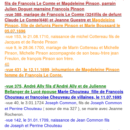
fils de François Le Comte et Magdeleine Pinson, parrain
Julien Doguet marraine François Pinson
-vue 388, mariage de
François Le Comte (324)
fils de defunt
Claude Le Comte(648) et Jeanne Guestre et
Magdeleine
Pinson
, fille de defunts Pierre Pinson et Marie Boussard le
05.07.1696
-vue 153, le 21.08.1710, naissance de michel Cottereau fils de
Jacques et de Renée Pinson
-vue 9, le 28.06.1700, mariage de Marin Cottereau et Michelle
Pinson, Michelle Pinson accompagnée de son beau-frère jean
Freulon, de françois Pinson son frère.
40
-vue 431, le 12.11.1699, inhumation de Magdeleine Pinson
femme de François Le Conte.
-vue 375,
André Ally
fils d'André Ally et de Julienne
Bellanger de Lucé épouse
Marie Chouteau
fille de François
Chouteau et françoise Cheuveau de villaines, le 11.07.1695
-vue 40, le 3.01.1724
Joseph Common
,
fils de
Joseph Common
et Perrine Chouteau
(
soeur de ma 327 ), se marie avec Jeanne
Rocheron.
-vue 142, le 31.01.1709, naissance de Jean Common fils
de
Joseph et Perrine Chouteau