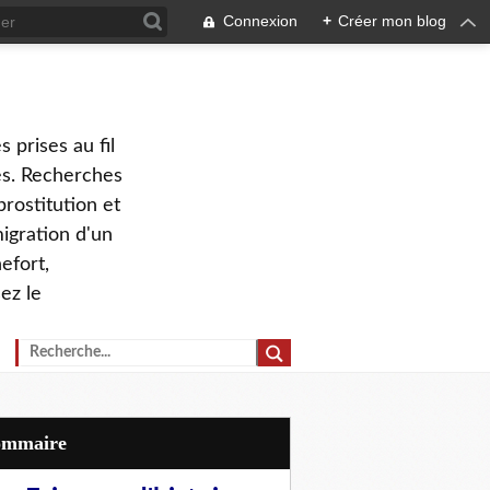
Connexion
+
Créer mon blog
 prises au fil
ves. Recherches
prostitution et
migration d'un
efort,
ez le
Sommaire