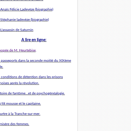
Anaïs Félicie Ladevèze (biographie)
-Stéphanie ladevèze (biographie)
L'assassin de Saturnin
A l
ire en ligne
:
épopée de M. Heurtebise
.
s passeports dans la seconde moitié du XIXème
le.
 conditions de détention dans les prisons
hoises après la révolution.
stoire de fantôme...et de psychogénéalogie.
p'tit mousse et le capitaine.
urtre à la Tranche-sur-mer.
 misère des femmes.