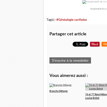
récapitulatif de ce
Tag(s) :
#Généalogie sarthoise
Partager cet article
Re
S'inscrire à la newsletter
Vous aimerez aussi :
Branche Métayer
76 et 77 René Métay
Louise Bobet