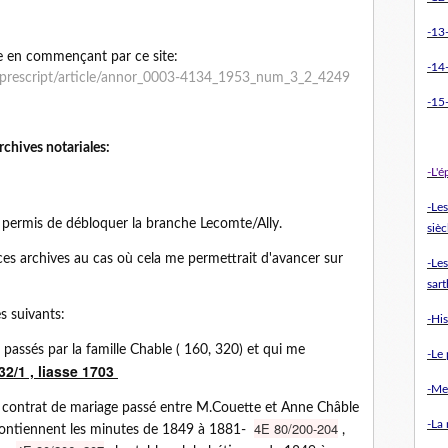
-13-
e en commençant par ce site:
-14
/prescript/article/annor_0003-4134_1953_num_3_2_4249
-15-
chives notariales:
-L'
-Le
t permis de débloquer la branche Lecomte/Ally.
sièc
ces archives au cas où cela me permettrait d'avancer sur
-Les
sart
es suivants:
-Hi
 passés par la famille Chable ( 160, 320) et qui me
-Le 
32/1 , liasse 1703
-Me
 contrat de mariage passé entre M.Couette et Anne Châble
-La
4E 80/200-204
ntiennent les minutes de 1849 à 1881-
,