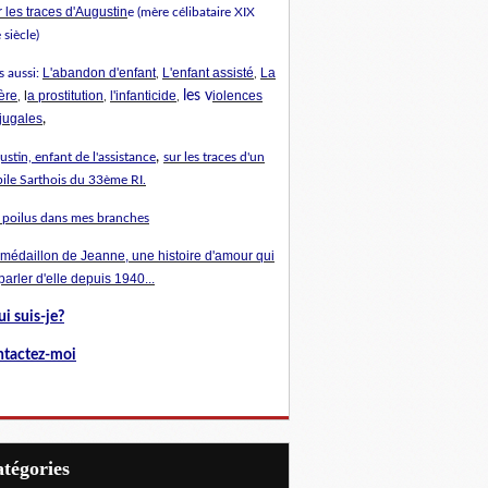
 les traces d'Augustin
e (mère célibataire XIX
siècle)
L'abandon d'enfant
L'enfant assisté
La
s aussi:
,
,
ère
a prostitution
l'infanticide
les v
iolences
, l
,
,
jugales
,
,
stin, enfant de l'assistance
sur les traces d'un
ile Sarthois du 33ème RI.
 poilus dans mes branches
 médaillon de Jeanne, une histoire d'amour qui
 parler d'elle depuis 1940...
i suis-je?
tactez-moi
Catégories