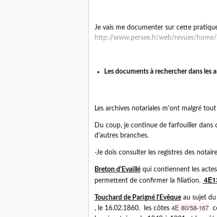
Je vais me documenter sur cette pratiqu
http://www.persee.fr/web/revues/home
Les documents à rechercher dans les ar
Les archives notariales m'ont malgré tou
Du coup, je continue de farfouiller dans 
d'autres branches.
-Je dois consulter les registres des notair
Breton d'Evaillé
qui contiennent les actes
4E1
permettent de confirmer la filiation.
Touchard de Parigné l'Evêque
au sujet du
4E 80/58-167
, le 16.02.1860. les côtes
co