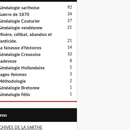
92
énéalogie sarthoise
34
uerre de 1870
27
énéalogie Couturier
21
énéalogie vendéenne
isère, célibat, abandon et
21
fanticide.
14
a faiseuse d'histoires
10
énéalogie Creusoise
8
Ladeveze
5
énéalogie Hollandaise
3
Sages-femmes
2
Méthodologie
1
énéalogie Bretonne
1
énéalogie Félix
iens
CHIVES DE LA SARTHE