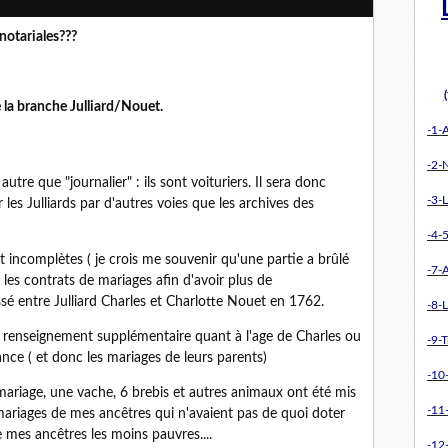
notariales???
 la branche Julliard/Nouet.
-1-
-2-
utre que "journalier" : ils sont voituriers. Il sera donc
-3-L
les Julliards par d'autres voies que les archives des
-4-5
ont incomplètes ( je crois me souvenir qu'une partie a brûlé
-7-
 les contrats de mariages afin d'avoir plus de
ssé entre Julliard Charles et Charlotte Nouet en 1762.
-8-L
renseignement supplémentaire quant à l'age de Charles ou
-9-T
sance ( et donc les mariages de leurs parents)
-10
 mariage, une vache, 6 brebis et autres animaux ont été mis
-11
mariages de mes ancêtres qui n'avaient pas de quoi doter
de mes ancêtres les moins pauvres....
-12