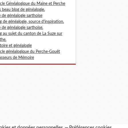
cle Généalogique du Maine et Perche
s beau blog de généalogie.
e de généalogie sarthoise
g de généalogie, source d'inspiration.
e de généalogie sarthoise.
g au sujet du canton de La Suze sur
the.
toire et généalogie
cle généalogique du Perche-Gouët
sseurs de Mémoire
okies et données personnelles
Préférences cookies