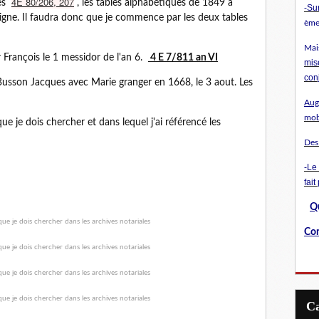
4E 80/206, 207
tes
, les tables alphabétiques de 1849 à
-
Sur
n ligne. Il faudra donc que je commence par les deux tables
ème 
Mai
 François le 1 messidor de l'an 6.
4 E 7/811 an VI
mis
con
e Busson Jacques avec Marie granger en 1668, le 3 aout. Les
Augu
mob
ue je dois chercher et dans lequel j'ai référencé les
Des
-Le
fait
Qu
Con