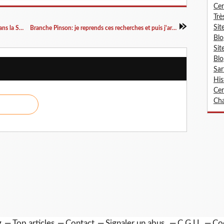
Cer
Trè
Sit
Journal d'une insurrection. (Décembre 1851 dans la Sarthe)
Branche Pinson: je reprends ces recherches et puis j'arrête...
Blo
Sit
Blo
Sar
His
Cer
Cha
g
Top articles
Contact
Signaler un abus
C.G.U.
Co