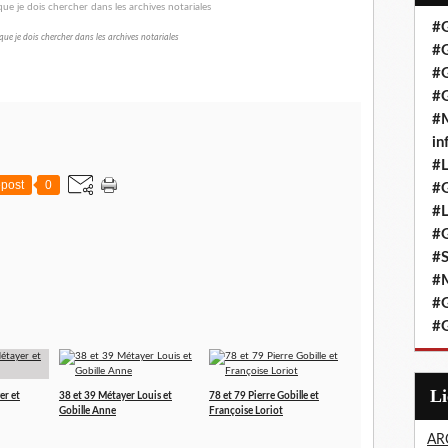
#G
 que je dois chercher dans les archives notariales
#G
#G
#G
#M
in
#L
post
0
#G
#
#G
#
#
#G
#G
L
er et
38 et 39 Métayer Louis et
78 et 79 Pierre Gobille et
Gobille Anne
Françoise Loriot
AR