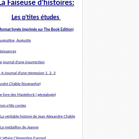
La Faiseuse d'histoires:
L
es p'tites études
(format livrets imprimés sur The Book Edition)
Augustine, Augustin
Naissances
e journal d'une insurrection
-6-Journal d'une répression 1. 2. 3
André Châble (biographie)
e livre des Mastelinck ( généalogie)
rois p'tits contes
-La véritable histoire de Jean Alexandre Châble
-Le médaillon de Jeanne
-L'affaire Clémentine Evezard