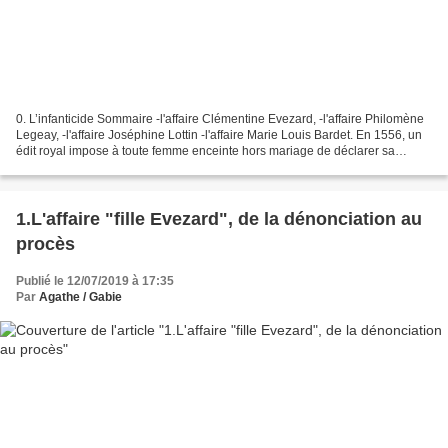
0. L’infanticide Sommaire -l'affaire Clémentine Evezard, -l'affaire Philomène
Legeay, -l'affaire Joséphine Lottin -l'affaire Marie Louis Bardet. En 1556, un
édit royal impose à toute femme enceinte hors mariage de déclarer sa
grossesse aux autorités,...
1.L'affaire "fille Evezard", de la dénonciation au
procès
Publié le 12/07/2019 à 17:35
Par
Agathe / Gabie