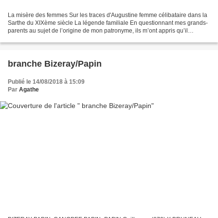
La misère des femmes Sur les traces d'Augustine femme célibataire dans la
Sarthe du XIXème siècle La légende familiale En questionnant mes grands-
parents au sujet de l’origine de mon patronyme, ils m’ont appris qu’il
s’agissait d’un « nom d’emprunt »,...
branche Bizeray/Papin
Publié le 14/08/2018 à 15:09
Par
Agathe