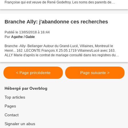
Françoise qui est veuve de René Godefroy. Les noms des parents de
Joseph sont mentionnés : Il s'agit de François Rocheteau...
Branche Ally: j'abandonne ces recherches
Publié le 13/05/2018 à 16:44
Par
Agathe / Gabie
Branche -Ally- Bellanger Autour du Grand-Lucé, Villaines, Montreuil le
Henri... 162. LECONTE François X 25.05.1719 Villaines/Lucé avec 163.
ALLY Marie d'après le contrat de mariage consulté dans les registres du
notaire Fresneau de Villaines qui m'apporte...
< Page précédente
Page suivante >
Hébergé par Overblog
Top articles
Pages
Contact
Signaler un abus