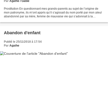
Par
Agathe / Gabie
Prostitution En questionnant mes grands-parents au sujet de l’origine de
mon patronyme, ils m’ont appris qu’il s’agissait du nom porté par mon aïeul
abandonné par sa mère, femme de mauvaise vie qui s’adonnait à la
prostitution. Je décidais d’entreprendre...
Abandon d'enfant
Publié le 25/11/2018 à 17:54
Par
Agathe