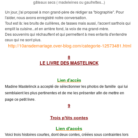
gâteaux secs ( madeleines ou gaufrettes...)
Un jour, j'ai proposé à mon grand-père de rédiger sa "biographie". Pour
l'aider, nous avons enregistré notre conversation.
Tout est là: les bruits de cuillères, de tasses mais aussi, l'accent sarthois qui
emplit la cuisine...et en arrière fond, la voix de ma grand-mère.
Des souvenirs qui réchauffent et qui permettent à mes enfants d'entendre
ceux qui ne sont plus.
http://10ansdemariage.over-blog.com/categorie-12573481.html
8
LE LIVRE DES MASTELINCK
Lien d'accès
Madine Mastelinck a accepté de sélectionner les photos de famille qui lui
semblaient les plus pertinentes et de me les présenter afin de mettre en
page ce petit livre.
9
Trois p'tits contes
Lien d'accès
Voici trois histoires courtes, dont deux contes, créées sous contraintes lors