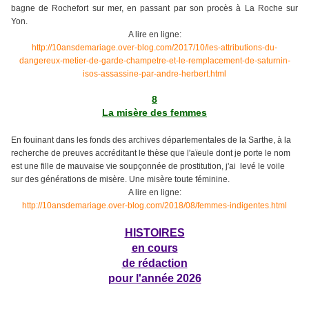
bagne de Rochefort sur mer, en passant par son procès à La Roche sur
Yon.
A lire en ligne:
http://10ansdemariage.over-blog.com/2017/10/les-attributions-du-
dangereux-metier-de-garde-champetre-et-le-remplacement-de-saturnin-
isos-assassine-par-andre-herbert.html
8
La misère des femmes
En fouinant dans les fonds des archives départementales de la Sarthe, à la
recherche de preuves accréditant le thèse que l'aïeule dont je porte le nom
est une fille de mauvaise vie soupçonnée de prostitution, j'ai levé le voile
sur des générations de misère. Une misère toute féminine.
A lire en ligne:
http://10ansdemariage.over-blog.com/2018/08/femmes-indigentes.html
HISTOIRES
en cours
de rédaction
pour l'année 2026