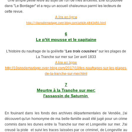
dans "Le Bordager" et a reçu un accueil chaleureux parmi les lecteurs de
cette revue.
A lire en ligne
http://10ansdemariage.over-blog.com/article-4843450.html
6
Le p'tit mousse et le capitaine
L'histoire du naufrage de la goélette "
Les trois cousines
" sur les plages de
La Tranche sur mer sur 1er avril 1833
A lire en ligne
http://10ansdemariage.over-blog.com/2017/10/les-naufrages-sur-les-plages-
de-la-tranche-sur-mer.html
7
Meurtre à la Tranche sur mer:
l'assassin de Saturnin
En fouinant dans les fonds des archives départementales de Vendée, j'ai
découvert qu'un homonyme de ma belle-famille avait été jugé pour un crime
commis dans les dunes entre la Tranche sur mer et Longeville sur mer. J'ai
creusé la piste et suivi les traces laissées par ce criminel, de Longeville au