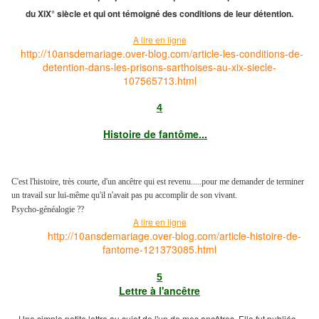
du XIX° siècle et qui ont témoigné des conditions de leur détention.
A lire en ligne
http://10ansdemariage.over-blog.com/article-les-conditions-de-
detention-dans-les-prisons-sarthoises-au-xix-siecle-
107565713.html
4
Histoire de fantôme...
C'est l'histoire, très courte, d'un ancêtre qui est revenu.....pour me demander de terminer
un travail sur lui-même qu'il n'avait pas pu accomplir de son vivant.
Psycho-généalogie ??
A lire en ligne
http://10ansdemariage.over-blog.com/article-histoire-de-
fantome-121373085.html
5
Lettre à l'ancêtre
Une simple petite lettre au sujet de l'un de mes ancêtres. Elle fut publiée