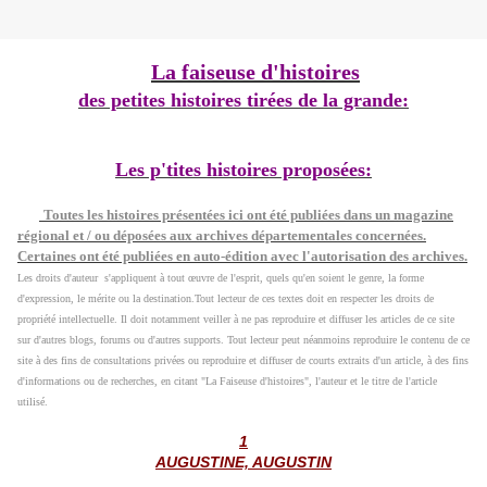
La faiseuse d'histoires
des petites histoires tirées de la grande:
Les p'tites histoires proposées:
Toutes les histoires présentées ici ont été publiées dans un magazine
régional et / ou déposées aux archives départementales concernées.
Certaines ont été publiées en auto-édition avec l'autorisation des archives.
Les droits d'auteur s'appliquent à tout œuvre de l'esprit, quels qu'en soient le genre, la forme
d'expression, le mérite ou la destination.
Tout lecteur de ces textes doit en respecter les droits de
propriété intellectuelle. Il doit notamment veiller à ne pas reproduire et diffuser les articles de ce site
sur d'autres blogs, forums ou d'autres supports. Tout lecteur peut néanmoins reproduire le contenu de ce
site à des fins de consultations privées ou reproduire et diffuser de courts extraits d'un article, à des fins
d'informations ou de recherches, en citant "La Faiseuse d'histoires", l'auteur et le titre de l'article
utilisé.
1
AUGUSTINE, AUGUSTIN