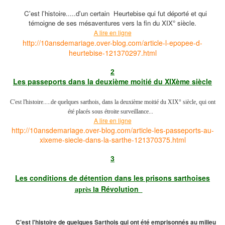
C'est l'histoire.....d'un certain Heurtebise qui fut déporté et qui
témoigne de ses mésaventures vers la fin du XIX° siècle.
A lire en ligne
http://10ansdemariage.over-blog.com/article-l-epopee-d-
heurtebise-121370297.html
2
Les passeports dans la deuxième moitié du XIXème siècle
C'est l'histoire.....de quelques sarthois, dans la deuxième moitié du XIX° siècle, qui ont
été placés sous étroite surveillance...
A lire en ligne
http://10ansdemariage.over-blog.com/article-les-passeports-au-
xixeme-siecle-dans-la-sarthe-121370375.html
3
Les conditions de détention dans les prisons sarthoises
après l
a Révolution
C'est l'histoire de quelques Sarthois qui ont été emprisonnés au milieu