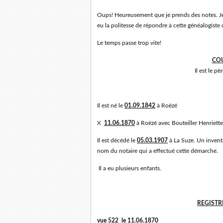
Oups! Heureusement que je prends des notes. Je n
eu la politesse de répondre à cette généalogiste do
Le temps passe trop vite!
COU
Il est le p
Il est né le
01.09.1842
à Roëzé
X
11.06.1870
à Roëzé avec Bouteiller Henriette 
Il est décédé le
05.03.1907
à La Suze. Un inventa
nom du notaire qui a effectué cette démarche.
Il a eu plusieurs enfants.
REGISTR
vue 522 le 11.06.1870