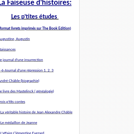
La Faiseuse d'histoires:
L
es p'tites études
(format livrets imprimés sur The Book Edition)
Augustine, Augustin
Naissances
e journal d'une insurrection
-6-Journal d'une répression 1. 2. 3
André Châble (biographie)
e livre des Mastelinck ( généalogie)
rois p'tits contes
-La véritable histoire de Jean Alexandre Châble
-Le médaillon de Jeanne
-L'affaire Clémentine Evezard