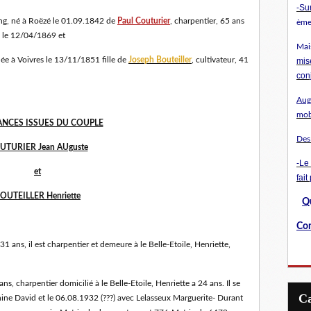
-
Sur
ong, né à Roëzé le 01.09.1842 de
Paul Couturier
, charpentier, 65 ans
ème 
é le 12/04/1869 et
Mai
née à Voivres le 13/11/1851 fille de
Joseph Bouteiller
, cultivateur, 41
mis
con
Augu
mob
ANCES ISSUES DU COUPLE
Des
UTURIER Jean AUguste
-Le
et
fait
OUTEILLER Henriette
Qu
Con
31 ans, il est charpentier et demeure à le Belle-Etoile, Henriette,
ans, charpentier domicilié à le Belle-Etoile, Henriette a 24 ans. Il se
ine David et le 06.08.1932 (???) avec Lelasseux Marguerite- Durant