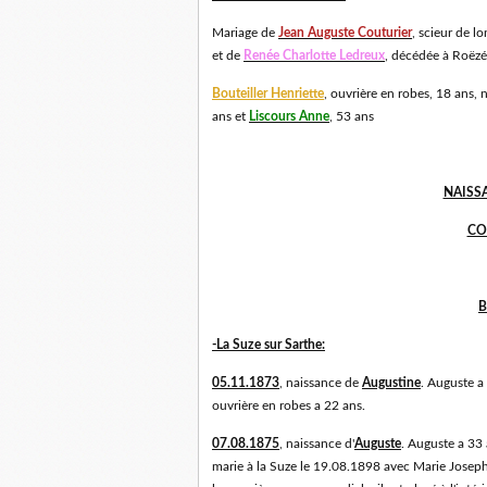
Mariage de
Jean Auguste Couturier
, scieur de l
et de
Renée Charlotte Ledreux
, décédée à Roëz
Bouteiller Henriette
, ouvrière en robes, 18 ans, 
ans et
Liscours Anne
, 53 ans
NAISS
CO
B
-La Suze sur Sarthe:
05.11.1873
, naissance de
Augustine
. Auguste a 
ouvrière en robes a 22 ans.
07.08.1875
, naissance d'
Auguste
. Auguste a 33 
marie à la Suze le 19.08.1898 avec Marie Joseph