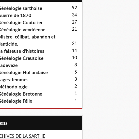
92
énéalogie sarthoise
34
uerre de 1870
27
énéalogie Couturier
21
énéalogie vendéenne
isère, célibat, abandon et
21
fanticide.
14
a faiseuse d'histoires
10
énéalogie Creusoise
8
Ladeveze
5
énéalogie Hollandaise
3
Sages-femmes
2
Méthodologie
1
énéalogie Bretonne
1
énéalogie Félix
iens
CHIVES DE LA SARTHE