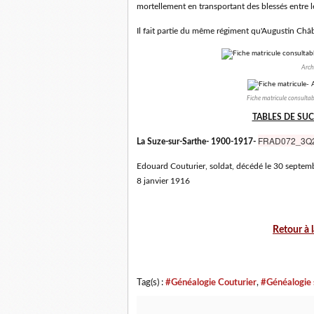
mortellement en transportant des blessés entre les 
Il fait partie du même régiment qu'Augustin Châbl
Arch
Fiche matricule consultab
TABLES DE SUC
FRAD072_3Q
La Suze-sur-Sarthe- 1900-1917-
Edouard Couturier, soldat, décédé le 30 septem
8 janvier 1916
Retour à 
Tag(s) :
#Généalogie Couturier
,
#Généalogie 