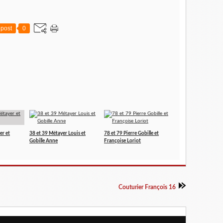
post
0
er et
38 et 39 Métayer Louis et
78 et 79 Pierre Gobille et
Gobille Anne
Françoise Loriot
Couturier François 16