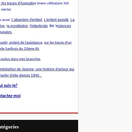
 les traces d'Augustin
e (mère célibataire XIX
siècle)
L'abandon d'enfant
L'enfant assisté
La
s aussi:
,
,
ère
a prostitution
l'infanticide
les v
iolences
, l
,
,
jugales
,
,
stin, enfant de l'assistance
sur les traces d'un
ile Sarthois du 33ème RI.
 poilus dans mes branches
 médaillon de Jeanne, une histoire d'amour qui
 parler d'elle depuis 1940...
i suis-je?
tactez-moi
Catégories