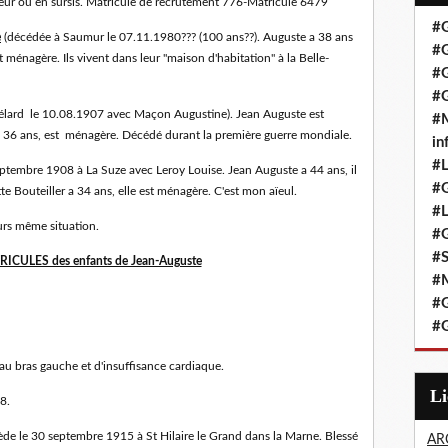
érieur ou en sursis. Matricule de recrutement 776-Matricule 6479
#G
e
(décédée à Saumur le 07.11.1980??? (100 ans??). Auguste a 38 ans
#G
it ménagère. Ils vivent dans leur "maison d'habitation" à la Belle-
#G
#G
élard le 10.08.1907 avec Maçon Augustine). Jean Auguste est
#M
e, 36 ans, est ménagère. Décédé durant la première guerre mondiale.
in
#L
eptembre 1908 à La Suze avec Leroy Louise. Jean Auguste a 44 ans, il
#G
tte Bouteiller a 34 ans, elle est ménagère. C'est mon aïeul.
#
urs même situation.
#G
#
ICULES des enfants de Jean-Auguste
#
#G
#G
au bras gauche et d'insuffisance cardiaque.
L
8.
de le 30 septembre 1915 à St Hilaire le Grand dans la Marne. Blessé
AR