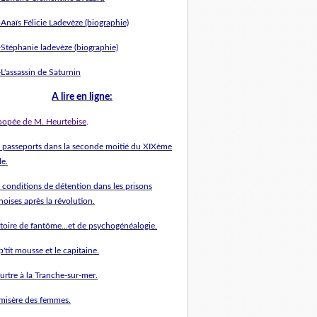
Anaïs Félicie Ladevèze (biographie)
-Stéphanie ladevèze (biographie)
L'assassin de Saturnin
A l
ire en ligne
:
épopée de M. Heurtebise
.
s passeports dans la seconde moitié du XIXème
le.
 conditions de détention dans les prisons
hoises après la révolution.
stoire de fantôme...et de psychogénéalogie.
p'tit mousse et le capitaine.
urtre à la Tranche-sur-mer.
 misère des femmes.