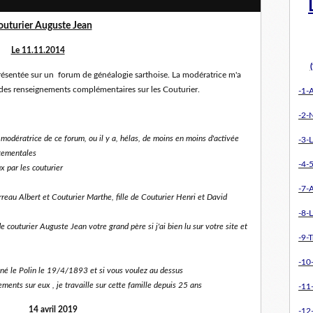
outurier Auguste Jean
Le 11.11.2014
 présentée sur un forum de généalogie sarthoise. La modératrice m'a
es renseignements complémentaires sur les Couturier.
-1-
-2-
 modératrice de ce forum, ou il y a, hélas, de moins en moins d'activée
-3-L
rtementales
-4-5
x par les couturier
-7-
reau Albert et Couturier Marthe, fille de Couturier Henri et David
-8-L
e couturier Auguste Jean votre grand père si j'ai bien lu sur votre site et
-9-T
-10
gné le Polin le 19/4/1893 et si vous voulez au dessus
ents sur eux , je travaille sur cette famille depuis 25 ans
-11
14 avril 2019
-12