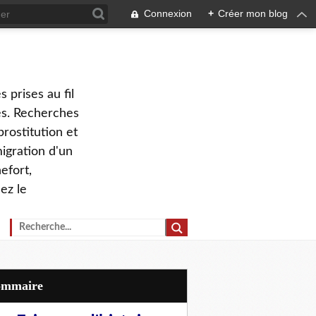
Connexion
+
Créer mon blog
 prises au fil
ves. Recherches
prostitution et
migration d'un
efort,
ez le
Sommaire