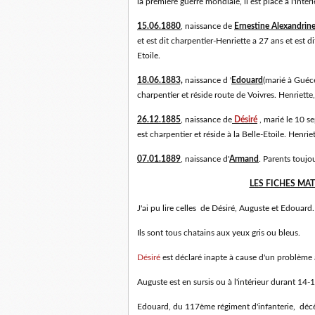
la première guerre mondiale, il est placé à l'int
15.06.1880
, naissance de
Ernestine Alexandrin
et est dit charpentier-Henriette a 27 ans et est d
Etoile.
18.06.1883,
naissance d '
Edouard
(marié à Guéc
charpentier et réside route de Voivres. Henriett
26.12.1885
, naissance de
Désiré
, marié le 10 s
est charpentier et réside à la Belle-Etoile. Henrie
07.01.1889
, naissance d'
Armand
. Parents toujo
LES FICHES MATR
J'ai pu lire celles de Désiré, Auguste et Edouard.
Ils sont tous chatains aux yeux gris ou bleus.
Désiré
est déclaré inapte à cause d'un problème 
Auguste est en sursis ou à l'intérieur durant 14-1
Edouard, du 117ème régiment d'infanterie, décè