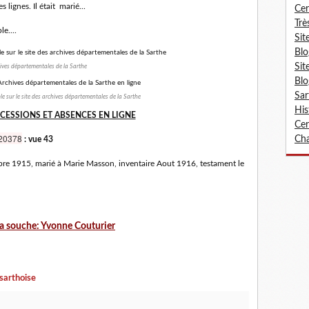
lignes. Il était marié...
Cer
Trè
e....
Sit
Blo
Sit
ives départementales de la Sarthe
Blo
Sar
le sur le site des archives départementales de la Sarthe
His
CESSIONS ET ABSENCES EN LIGNE
Cer
20378
Cha
: vue 43
bre 1915, marié à Marie Masson, inventaire Aout 1916, testament le
la souche: Yvonne Couturier
sarthoise