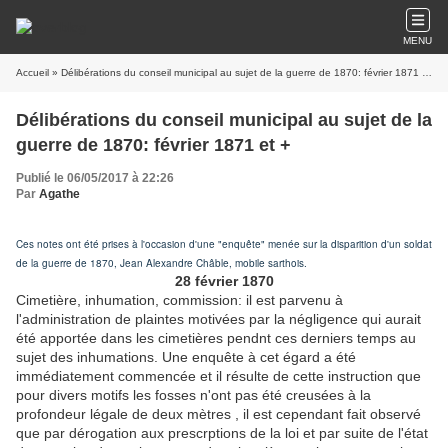
MENU
Accueil
» Délibérations du conseil municipal au sujet de la guerre de 1870: février 1871 et +
Délibérations du conseil municipal au sujet de la
guerre de 1870: février 1871 et +
Publié le 06/05/2017 à 22:26
Par
Agathe
Ces notes ont été prises à l'occasion d'une "enquête" menée sur la disparition d'un soldat
de la guerre de 1870, Jean Alexandre Châble, mobile sarthois.
28 février 1870
Cimetière, inhumation, commission: il est parvenu à
l'administration de plaintes motivées par la négligence qui aurait
été apportée dans les cimetières pendnt ces derniers temps au
sujet des inhumations. Une enquête à cet égard a été
immédiatement commencée et il résulte de cette instruction que
pour divers motifs les fosses n'ont pas été creusées à la
profondeur légale de deux mètres , il est cependant fait observé
que par dérogation aux prescrptions de la loi et par suite de l'état