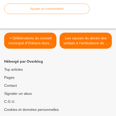
Ajouter un commentaire
< Délibérations du conseil
Les causes du décès des
municipal d'Orléans durant
soldats à l'ambulance de la
la guerre de 1870:
caserne Saint Charles:
décembre- question des
contagions? >
ambulances
Hébergé par Overblog
Top articles
Pages
Contact
Signaler un abus
C.G.U.
Cookies et données personnelles