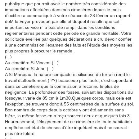
pubblique que pourrait avoir le nombre très consiidérable des
inhumations effectuées dans nos cimetières depuis le mois
d'octibre a communiqué à votre séance du 28 février un rapport
deM le Voyer provoqué par elle et duquel il résulte que cet
important service n' a pas été rempli dans les conditions
réglementaires pendant cette période de grande mortalité. Votre
sollicitude éveillée par quelques déclarations a cru devoir confier
à une commmission l'examen des faits et l'étude des moyens les
plus propres à procurer le remede .
(...)
Au cimetière St Vincent (...)
Au cimetière St Jean (...)
A St Marceau, la nature compacte et siliceuse du terrain rend le
travail d'affeuillement ( ??) beaucoup plus facile; c'est cependant
dans ce cimetière que la commission a reconnu le plus de
négligence. La profondeur des fosses, suivant les dispositions du
fossoyeur varie de 85 cm à 1m30.Quelques corps, mais cela est
l'exeption, se trouvent donc à 55 centimètres de la surface du sol.
Bon nombre de corps depuis octobre y ont été amenés sans
bière, la même fosse en a reçu souvent deux et quelques fois 3.
Heureusement, l'éloignement de ce cimetière de toute habitation
empêche cet état de choses d'être inquétant mais il ne saurait
plus être toléré.